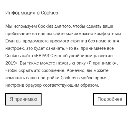
EN
Инструменты
Информация о Cookies
ГОДОВОЙ ОТЧЕТ 2019
ОТЧЕТ ОБ УСТОЙЧИВОМ РАЗВИТИИ 2019
Мы используем Cookies для того, чтобы сделать ваше
Обеспечение здоровья,
пребывание на нашем сайте максимально комфортным.
Если вы продолжаете просмотр страниц без изменения
безопасности
настроек, это будет означать, что вы принимаете все
и благоприятной
Cookies сайта «ЕВРАЗ Отчет об устойчивом развитии
окружающей среды
2019». Вы также можете нажать кнопку «Я принимаю»,
чтобы скрыть это сообщение. Конечно, вы можете
изменить ваши настройки Cookies в любое время,
для лучшего будущего
настроив браузер соответствующим образом.
Я принимаю
Подробнее
ПРЕДОТВРАЩЕНИЕ ВОЗНИКНОВЕНИЯ
ЧРЕЗВЫЧАЙНЫХ ПРОИСШЕСТВИЙ
И МЕРЫ РЕАГИРОВАНИЯ