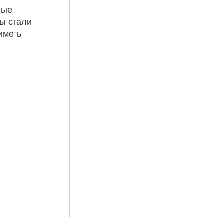
ные
мы стали
иметь