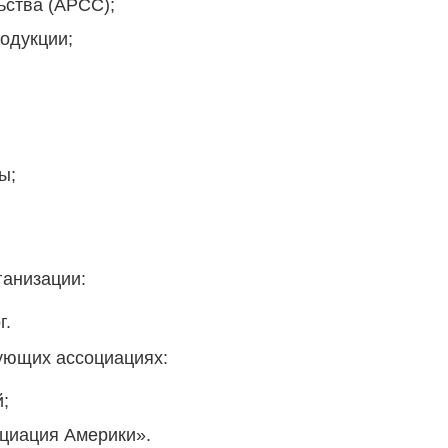
ьства (АРСС);
одукции;
ы;
анизации:
г.
ующих ассоциациях:
;
циация Америки».