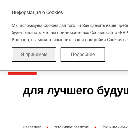
ОТЧЕТ ОБ УСТОЙЧИВОМ РАЗВИ
Информация о Cookies
Обращение
Мы используем Cookies для того, чтобы сделать ваше пр
О Группе
Об Отчете
президента
будет означать, что вы принимаете все Cookies сайта «Е
Конечно, вы можете изменить ваши настройки Cookies в 
Устойчивое ра
Я принимаю
Подробнее
для лучшего буду
Членство в асс
На главную
Устойчивое развитие