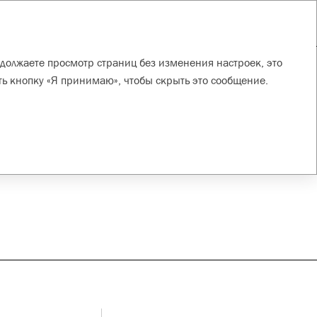
EN
Скачать PDF
Инструменты
Поддержка местных
Цепочка
должаете просмотр страниц без изменения настроек, это
сообществ
поставок
ть кнопку «Я принимаю», чтобы скрыть это сообщение.