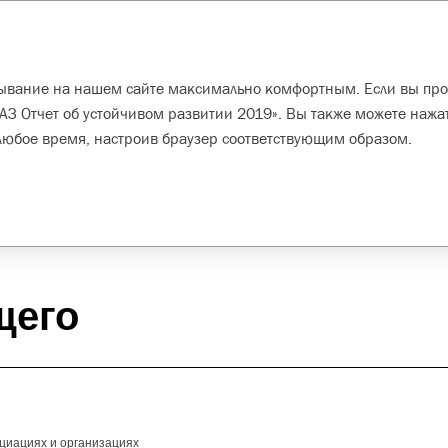
ТИИ 2019
Искать
Устойчивое
Развитие наших
ОТ, ПБ
ебывание на нашем сайте максимально комфортным. Если вы про
развитие
сотрудников
и ОС
ВРАЗ Отчет об устойчивом развитии 2019». Вы также можете нажа
любое время, настроив браузер соответствующим образом.
звитие
щего
оциациях и организациях