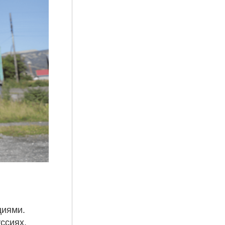
циями.
ссиях.