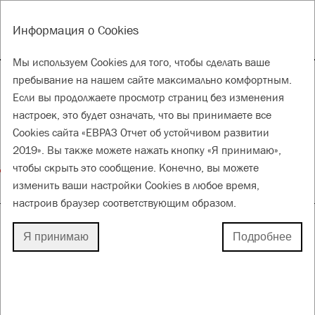
EN
Инструменты
Информация о Cookies
ГОДОВОЙ ОТЧЕТ 2019
ОТЧЕТ ОБ УСТОЙЧИВОМ РАЗВИТИИ 2019
Мы используем Cookies для того, чтобы сделать ваше
Обеспечение здоровья,
пребывание на нашем сайте максимально комфортным.
Если вы продолжаете просмотр страниц без изменения
безопасности
настроек, это будет означать, что вы принимаете все
и благоприятной
Cookies сайта «ЕВРАЗ Отчет об устойчивом развитии
окружающей среды
2019». Вы также можете нажать кнопку «Я принимаю»,
чтобы скрыть это сообщение. Конечно, вы можете
изменить ваши настройки Cookies в любое время,
для лучшего будущего
настроив браузер соответствующим образом.
Я принимаю
Подробнее
ПРЕДОТВРАЩЕНИЕ
ПРОИЗВОДСТВЕННОГО ТРАВМАТИЗМА